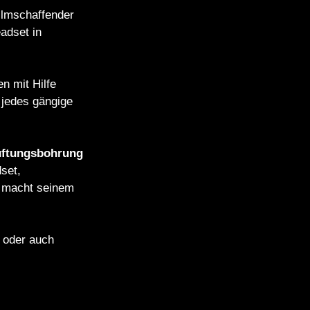
ilmschaffender
adset in
n mit Hilfe
 jedes gängige
üftungsbohrung
set,
r macht seinem
 oder auch