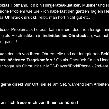
obias Hofmann. Ich bin
Hörgeräteakustiker
, Musiker und F
eiche Problem wie Sie - ich habe fast den ganzen Tag ein He
das
Ohrstück
drückt
, reibt, man hört nicht gut etc.
eser Problematik heraus, kam mir die Idee - ich fertige Ihne
ng als Hörakustiker ein
individuelles
Ohrstück
an, was auf
t passt !
uck
den ich von Ihrem Ohr erstelle und der integrierten
Bel
Ihnen
höchsten
Tragekomfort
! Ob als Ohrstück für ein Head
r sogar als Ohrstück für MP3-Player/iPod/iPhone - 2nd-ea
!
e gerne
direkt
vor
Ort
, sei es am Set, während dem Arbeiten
an - ich freue mich von Ihnen zu hören !