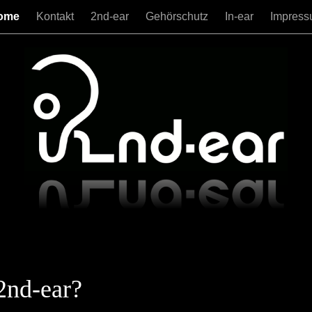
ome
Kontakt
2nd-ear
Gehörschutz
In-ear
Impres
2nd-ear?